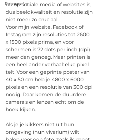
Fotografie
nu op sociale media of websites is, 
dus beeldkwaliteit en resolutie zijn 
niet meer zo cruciaal.
Voor mijn website, Facebook of 
Instagram zijn resoluties tot 2600 
x 1500 pixels prima, en voor 
schermen is 72 dots per inch (dpi) 
meer dan genoeg. Maar printen is 
een heel ander verhaal: elke pixel 
telt. Voor een geprinte poster van 
40 x 50 cm heb je 4800 x 6000 
pixels en een resolutie van 300 dpi 
nodig. Daar komen de duurdere 
camera's en lenzen echt om de 
hoek kijken.
Als je je kikkers niet uit hun 
omgeving (hun vivarium) wilt 
halen voor een foto, zoals ik, moet 