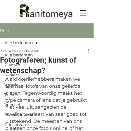
Post
Alle berichten
2 minuten om te lezen
Alle berichten
Fotograferen; kunst of
Planten
wetenschap?
Kikkers
Als kikkerliefhebbers maken we 
Vivaria
allemaal foto's van onze geliefde 
dieren. Tegenwoordig maakt het 
Tuinen
type camera of lens dat je gebruikt 
Voedsel
niet veel uit, aangezien de 
kwaliteit varieert van zeer goed tot 
Evenementen
uitstekend. De meesten van ons 
Conservatie
plaatsen onze foto's online, of het 